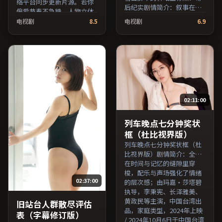
络平台同步更新片源。若你
后纪实剧情简介：叙事在多
偏爱节奏不急躁、人物立体
重视角间切换，场面调度注
的作品，值得一看。（国产
电视剧
8.5
电视剧
6.9
重留白与观众想象空间；由
影视资源大全免费条目索
徐克执导，周冬雨、长泽雅
引，支持片名与演员交叉检
美、沈腾等主演，美国出
索。）
品，悬疑类型，2017年上映
/ 2017年5月2日于美国地区
院线首映，网络平台同步更
新片源。可作为周末家庭观
影或独自细品的口碑之选。
02:11:00
（国产影视资源大全免费条
目索引，支持片名与演员交
叉检索。）
列车晚点七分钟奖状
框（杜比视界版）
列车晚点七分钟奖状框（杜
比视界版）剧情简介：全片
在时间与记忆的缝隙里穿
梭，配乐与声场强化了情绪
02:37:00
的层次感；由玛嘉·莎塔碧
执导，李秉宪、长泽雅美、
黄政民等主演，中国台湾出
旧站台人群散尽评估
品，家庭类型，2024年上映
表（字幕修订版）
/ 2024年10月6日于中国台湾