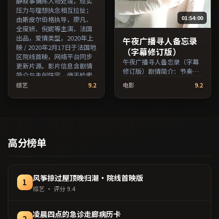
静叙事铺陈人物处境，现实
压力与理想执念相互拉扯；
01:54:00
由斯皮尔伯格执导，廖凡、
全度妍、倪妮等主演，法国
出品，爱情类型，2020年上
午夜广播寻人备忘录
映 / 2020年2月17日于法国地
（字幕修订版）
区院线首映，网络平台同步
午夜广播寻人备忘录（字幕
更新片源。影片信息含剧情
修订版）剧情简介：节奏在
简介与主创阵容，便于检索
沉静与爆发之间交替，悬念
与比对。（国产影视资源大
综艺
9.2
电影
9.2
逐步揭开却保留开放式回
全免费条目索引，支持片名
味；由奉俊昊执导，长泽雅
与演员交叉检索。）
美、蒋雯丽、廖凡等主演，
澳大利亚出品，战争类型，
2022年上映 / 2022年2月7日
于澳大利亚地区院线首映，
高分榜单
网络平台同步更新片源。整
体观感沉稳耐看，适合反复
品味台词与镜头。（国产影
视资源大全免费条目索引，
风筝掠过屋顶晚归潮·院线首映版
1
支持片名与演员交叉检
综艺
· 评分
9.4
索。）
凌晨四点的急诊走廊病历卡
2