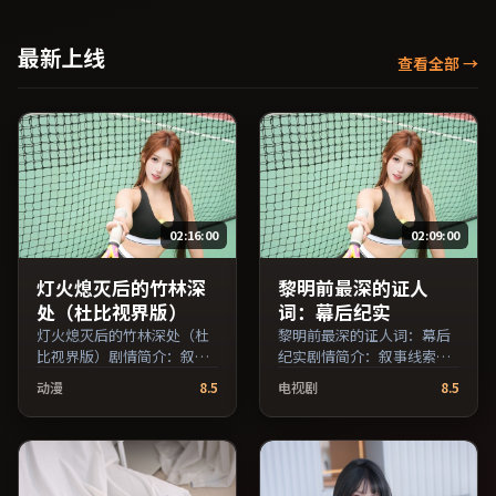
等主演，法国出品，家庭类
品，科幻类型，2025年上映
型，2022年上映 / 2022年11
/ 2025年4月18日于法国地区
月9日于法国地区院线首映，
院线首映，网络平台同步更
最新上线
查看全部
→
网络平台同步更新片源。适
新片源。若你偏爱节奏不急
合希望获得情感共鸣与现实
躁、人物立体的作品，值得
思考的观众在线高清观看。
一看。（国产影视资源大全
（国产影视资源大全免费条
免费条目索引，支持片名与
目索引，支持片名与演员交
演员交叉检索。）
叉检索。）
02:16:00
02:09:00
灯火熄灭后的竹林深
黎明前最深的证人
处（杜比视界版）
词：幕后纪实
灯火熄灭后的竹林深处（杜
黎明前最深的证人词：幕后
比视界版）剧情简介：叙事
纪实剧情简介：叙事线索在
线索在城市与乡野之间往
城市与乡野之间往返，亲情
动漫
8.5
电视剧
8.5
返，亲情线与友情线并行推
线与友情线并行推进；由贾
进；由陈凯歌执导，全度
樟柯执导，木村拓哉、周冬
妍、蒋雯丽、河正宇等主
雨、提莫西·查拉梅等主
演，日本出品，惊悚类型，
演，法国出品，悬疑类型，
2025年上映 / 2025年11月20
2022年上映 / 2022年2月18