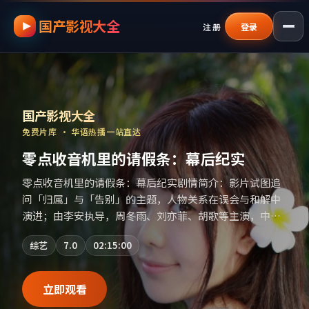
国产影视大全
跳过导航，进入正文
注册
登录
国产影视资源大全免费
｜
国产影视大全
—
国产影视大全
免费片库 · 华语热播一站直达
零点收音机里的请假条：幕后纪实
零点收音机里的请假条：幕后纪实剧情简介：影片试图追
问「归属」与「告别」的主题，人物关系在误会与和解中
演进；由李安执导，周冬雨、刘亦菲、胡歌等主演，中国
大陆出品，冒险类型，2021年上映 / 2021年10月4日于中
综艺
7.0
02:15:00
国大陆地区院线首映，网络平台同步更新片源。适合关注
表演细节与导演风格的深度观影人群。（国产影视资源大
全免费条目索引，支持片名与演员交叉检索。）
立即观看