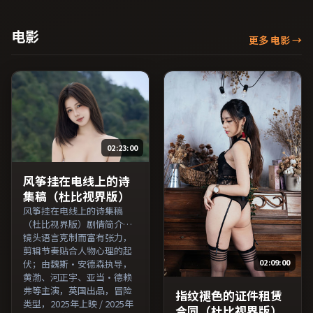
梅等主演，韩国出品，惊悚
类型，2021年上映 / 2021年
1月18日于韩国地区院线首
电影
更多 电影
→
映，网络平台同步更新片
源。可作为周末家庭观影或
独自细品的口碑之选。（国
产影视资源大全免费条目索
引，支持片名与演员交叉检
索。）
02:23:00
风筝挂在电线上的诗
集稿（杜比视界版）
风筝挂在电线上的诗集稿
（杜比视界版）剧情简介：
镜头语言克制而富有张力，
剪辑节奏贴合人物心理的起
02:09:00
伏；由魏斯·安德森执导，
黄渤、河正宇、亚当·德赖
弗等主演，英国出品，冒险
指纹褪色的证件租赁
类型，2025年上映 / 2025年
合同（杜比视界版）