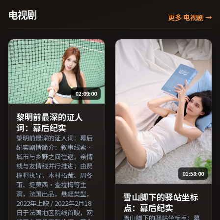
年1月24日于中国大陆地区院
于法国地区院线首映，网络
电视剧
更多 电视剧
→
线首映，网络平台同步更新
平台同步更新片源。整体观
片源。欢迎结合演员代表作
感沉稳耐看，适合反复品味
与导演序列作品一并检索观
台词与镜头。（国产影视资
看。（国产影视资源大全免
源大全免费条目索引，支持
费条目索引，支持片名与演
片名与演员交叉检索。）
员交叉检索。）
02:09:00
黎明前最深的证人
词：幕后纪实
黎明前最深的证人词：幕后
纪实剧情简介：叙事线索在
城市与乡野之间往返，亲情
线与友情线并行推进；由贾
01:58:00
樟柯执导，木村拓哉、周冬
雨、提莫西·查拉梅等主
演，法国出品，悬疑类型，
雪山脚下的驿站坐标
2022年上映 / 2022年2月18
点：幕后纪实
日于法国地区院线首映，网
雪山脚下的驿站坐标点：幕