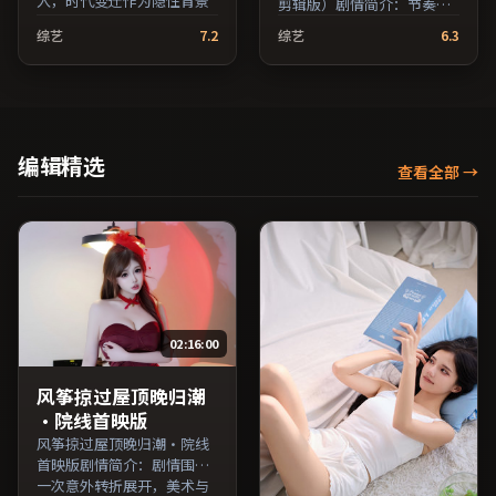
入，时代变迁作为隐性背景
剪辑版）剧情简介：节奏在
贯穿始终；由娄烨执导，役
沉静与爆发之间交替，悬念
综艺
7.2
综艺
6.3
所广司、亚当·德赖弗、松
逐步揭开却保留开放式回
隆子等主演，日本出品，历
味；由乌尔善执导，鲁妮·
史类型，2024年上映 / 2024
玛拉、黄政民、李秉宪等主
年12月28日于日本地区院线
演，日本出品，冒险类型，
首映，网络平台同步更新片
2022年上映 / 2022年12月20
源。上线后可持续关注影片
日于日本地区院线首映，网
编辑精选
评分与观众口碑走势。（国
查看全部
→
络平台同步更新片源。整体
产影视资源大全免费条目索
观感沉稳耐看，适合反复品
引，支持片名与演员交叉检
味台词与镜头。（国产影视
索。）
资源大全免费条目索引，支
持片名与演员交叉检索。）
02:16:00
风筝掠过屋顶晚归潮
·院线首映版
风筝掠过屋顶晚归潮·院线
首映版剧情简介：剧情围绕
一次意外转折展开，美术与