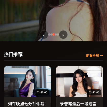
‹
›
热门推荐
查看全部
→
02:45:00
02:42:00
列车晚点七分钟仲裁
录音笔最后一段遗言