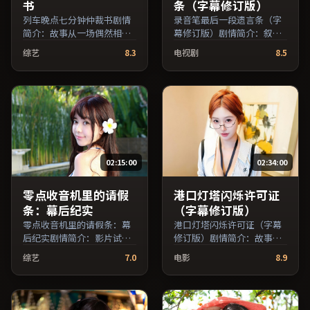
书
条（字幕修订版）
列车晚点七分钟仲裁书剧情
录音笔最后一段遗言条（字
简介：故事从一场偶然相遇
幕修订版）剧情简介：叙事
切入，时代变迁作为隐性背
线索在城市与乡野之间往
综艺
8.3
电视剧
8.5
景贯穿始终；由毕赣执导，
返，亲情线与友情线并行推
王俊凯、秦昊、鲁妮·玛拉
进；由王小帅执导，孙俪、
等主演，日本出品，犯罪类
黄渤、汤唯等主演，中国大
型，2020年上映 / 2020年3
陆出品，动作类型，2020年
月7日于日本地区院线首映，
上映 / 2020年4月11日于中国
网络平台同步更新片源。上
大陆地区院线首映，网络平
线后可持续关注影片评分与
台同步更新片源。若你偏爱
观众口碑走势。（国产影视
节奏不急躁、人物立体的作
02:15:00
02:34:00
资源大全免费条目索引，支
品，值得一看。（国产影视
持片名与演员交叉检索。）
资源大全免费条目索引，支
持片名与演员交叉检索。）
零点收音机里的请假
港口灯塔闪烁许可证
条：幕后纪实
（字幕修订版）
零点收音机里的请假条：幕
港口灯塔闪烁许可证（字幕
后纪实剧情简介：影片试图
修订版）剧情简介：故事从
追问「归属」与「告别」的
一场偶然相遇切入，时代变
综艺
7.0
电影
8.9
主题，人物关系在误会与和
迁作为隐性背景贯穿始终；
解中演进；由李安执导，周
由张艾嘉执导，妻夫木聪、
冬雨、刘亦菲、胡歌等主
孙俪、胡歌等主演，中国香
演，中国大陆出品，冒险类
港出品，爱情类型，2022年