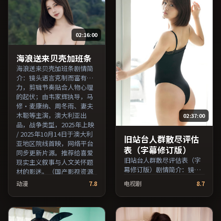
院线首映，网络平台同步更
新片源。可作为周末家庭观
影或独自细品的口碑之选。
02:16:00
（国产影视资源大全免费条
目索引，支持片名与演员交
叉检索。）
海浪送来贝壳加班条
海浪送来贝壳加班条剧情简
介：镜头语言克制而富有张
力，剪辑节奏贴合人物心理
的起伏；由韦家辉执导，马
修·麦康纳、周冬雨、妻夫
木聪等主演，澳大利亚出
02:37:00
品，战争类型，2025年上映
/ 2025年10月14日于澳大利
旧站台人群散尽评估
亚地区院线首映，网络平台
表（字幕修订版）
同步更新片源。推荐给喜爱
旧站台人群散尽评估表（字
现实主义叙事与人文关怀题
幕修订版）剧情简介：镜头
材的影迷。（国产影视资源
语言克制而富有张力，剪辑
大全免费条目索引，支持片
动漫
7.8
电视剧
8.7
节奏贴合人物心理的起伏；
名与演员交叉检索。）
由斯皮尔伯格执导，吴京、
妻夫木聪、张译等主演，法
国出品，犯罪类型，2016年