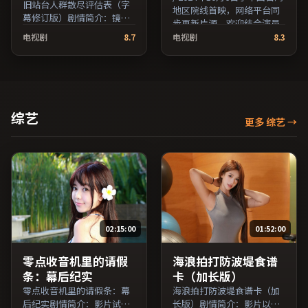
旧站台人群散尽评估表（字
地区院线首映，网络平台同
幕修订版）剧情简介：镜头
步更新片源。欢迎结合演员
语言克制而富有张力，剪辑
代表作与导演序列作品一并
电视剧
8.7
电视剧
8.3
节奏贴合人物心理的起伏；
检索观看。（国产影视资源
由斯皮尔伯格执导，吴京、
大全免费条目索引，支持片
妻夫木聪、张译等主演，法
名与演员交叉检索。）
国出品，犯罪类型，2016年
上映 / 2016年5月17日于法国
地区院线首映，网络平台同
综艺
更多 综艺
→
步更新片源。推荐给喜爱现
实主义叙事与人文关怀题材
的影迷。（国产影视资源大
全免费条目索引，支持片名
与演员交叉检索。）
02:15:00
01:52:00
零点收音机里的请假
海浪拍打防波堤食谱
条：幕后纪实
卡（加长版）
零点收音机里的请假条：幕
海浪拍打防波堤食谱卡（加
后纪实剧情简介：影片试图
长版）剧情简介：影片以冷