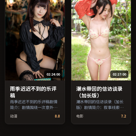
型，2021年上映 / 2021年10
上映 / 2022年10月2日于中国
月4日于中国大陆地区院线首
香港地区院线首映，网络平
映，网络平台同步更新片
台同步更新片源。上线后可
源。适合关注表演细节与导
持续关注影片评分与观众口
演风格的深度观影人群。
碑走势。（国产影视资源大
（国产影视资源大全免费条
全免费条目索引，支持片名
目索引，支持片名与演员交
与演员交叉检索。）
叉检索。）
02:24:00
02:17:00
雨季迟迟不到的乐评
潮水带回的信访谈录
稿
（加长版）
雨季迟迟不到的乐评稿剧情
潮水带回的信访谈录（加长
简介：剧情围绕一次意外转
版）剧情简介：叙事线索在
折展开，美术与场景还原了
城市与乡野之间往返，亲情
动漫
8.8
电影
7.2
特定年代质感；由魏斯·安
线与友情线并行推进；由顾
德森执导，易烊千玺、提莫
长卫执导，廖凡、易烊千
西·查拉梅、佛罗伦斯·珀
玺、秦昊等主演，法国出