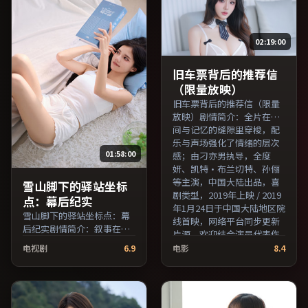
日于日本地区院线首映，网
日于法国地区院线首映，网
络平台同步更新片源。若你
络平台同步更新片源。若你
偏爱节奏不急躁、人物立体
偏爱节奏不急躁、人物立体
02:19:00
的作品，值得一看。（国产
的作品，值得一看。（国产
影视资源大全免费条目索
影视资源大全免费条目索
引，支持片名与演员交叉检
引，支持片名与演员交叉检
旧车票背后的推荐信
索。）
索。）
（限量放映）
旧车票背后的推荐信（限量
放映）剧情简介：全片在时
间与记忆的缝隙里穿梭，配
乐与声场强化了情绪的层次
01:58:00
感；由刁亦男执导，全度
妍、凯特·布兰切特、孙俪
等主演，中国大陆出品，喜
雪山脚下的驿站坐标
剧类型，2019年上映 / 2019
点：幕后纪实
年1月24日于中国大陆地区院
雪山脚下的驿站坐标点：幕
线首映，网络平台同步更新
后纪实剧情简介：叙事在多
片源。欢迎结合演员代表作
重视角间切换，场面调度注
与导演序列作品一并检索观
电视剧
6.9
电影
8.4
重留白与观众想象空间；由
看。（国产影视资源大全免
徐克执导，周冬雨、长泽雅
费条目索引，支持片名与演
美、沈腾等主演，美国出
员交叉检索。）
品，悬疑类型，2017年上映
/ 2017年5月2日于美国地区