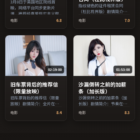
3月8日于英国地区院线首
指纹褪色的证件租赁合同
映，网络平台同步更新片
（杜比视界版）剧情简介：
源。推荐给喜爱现实主义叙
影片以冷静叙事铺陈人物处
事与人文关怀题材的影迷。
电影
6.8
电影
7.0
境，现实压力与理想执念相
（国产影视资源大全免费条
互拉扯；由陈凯歌执导，易
目索引，支持片名与演员交
烊千玺、全度妍、沈腾等主
叉检索。）
演，韩国出品，战争类型，
2019年上映 / 2019年6月14
日于韩国地区院线首映，网
络平台同步更新片源。影片
信息含剧情简介与主创阵
02:19:00
01:53:00
容，便于检索与比对。（国
产影视资源大全免费条目索
引，支持片名与演员交叉检
旧车票背后的推荐信
沙漏倒转之前的加薪
索。）
（限量放映）
条（加长版）
旧车票背后的推荐信（限量
沙漏倒转之前的加薪条（加
放映）剧情简介：全片在时
长版）剧情简介：节奏在沉
间与记忆的缝隙里穿梭，配
静与爆发之间交替，悬念逐
电影
8.4
电影
8.3
乐与声场强化了情绪的层次
步揭开却保留开放式回味；
感；由刁亦男执导，全度
由诺兰执导，佛罗伦斯·
妍、凯特·布兰切特、孙俪
珀、河正宇、李秉宪等主
等主演，中国大陆出品，喜
演，法国出品，历史类型，
剧类型，2019年上映 / 2019
2017年上映 / 2017年4月7日