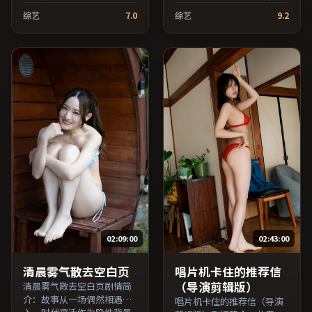
追问「归属」与「告别」的
静叙事铺陈人物处境，现实
综艺
7.0
综艺
9.2
主题，人物关系在误会与和
压力与理想执念相互拉扯；
解中演进；由李安执导，周
由斯皮尔伯格执导，廖凡、
冬雨、刘亦菲、胡歌等主
全度妍、倪妮等主演，法国
演，中国大陆出品，冒险类
出品，爱情类型，2020年上
型，2021年上映 / 2021年10
映 / 2020年2月17日于法国地
月4日于中国大陆地区院线首
区院线首映，网络平台同步
映，网络平台同步更新片
更新片源。影片信息含剧情
源。适合关注表演细节与导
简介与主创阵容，便于检索
演风格的深度观影人群。
与比对。（国产影视资源大
（国产影视资源大全免费条
全免费条目索引，支持片名
目索引，支持片名与演员交
与演员交叉检索。）
叉检索。）
02:09:00
02:43:00
清晨雾气散去空白页
唱片机卡住的推荐信
（导演剪辑版）
清晨雾气散去空白页剧情简
介：故事从一场偶然相遇切
唱片机卡住的推荐信（导演