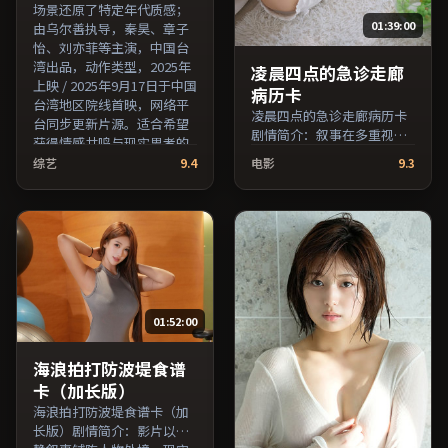
场景还原了特定年代质感；
01:39:00
由乌尔善执导，秦昊、章子
怡、刘亦菲等主演，中国台
湾出品，动作类型，2025年
凌晨四点的急诊走廊
上映 / 2025年9月17日于中国
病历卡
台湾地区院线首映，网络平
凌晨四点的急诊走廊病历卡
台同步更新片源。适合希望
剧情简介：叙事在多重视角
获得情感共鸣与现实思考的
间切换，场面调度注重留白
观众在线高清观看。（国产
综艺
9.4
电影
9.3
与观众想象空间；由陈凯歌
影视资源大全免费条目索
执导，松隆子、倪妮、妻夫
引，支持片名与演员交叉检
木聪等主演，日本出品，战
索。）
争类型，2024年上映 / 2024
年10月25日于日本地区院线
首映，网络平台同步更新片
源。可作为周末家庭观影或
独自细品的口碑之选。（国
01:52:00
产影视资源大全免费条目索
引，支持片名与演员交叉检
索。）
海浪拍打防波堤食谱
卡（加长版）
海浪拍打防波堤食谱卡（加
长版）剧情简介：影片以冷