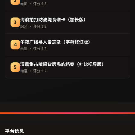
电影
· 评分
9.3
海浪拍打防波堤食谱卡（加长版）
3
综艺
· 评分
9.2
午夜广播寻人备忘录（字幕修订版）
4
电影
· 评分
9.2
清晨集市喧闹背后岛屿档案（杜比视界版）
5
动漫
· 评分
9.2
平台信息