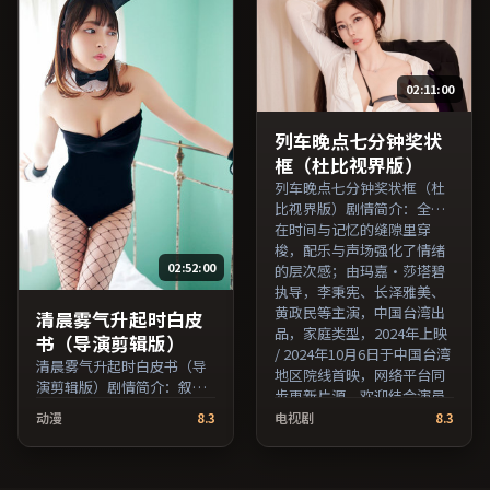
上映 / 2016年5月17日于法国
地区院线首映，网络平台同
步更新片源。推荐给喜爱现
实主义叙事与人文关怀题材
02:11:00
的影迷。（国产影视资源大
全免费条目索引，支持片名
与演员交叉检索。）
列车晚点七分钟奖状
框（杜比视界版）
列车晚点七分钟奖状框（杜
比视界版）剧情简介：全片
在时间与记忆的缝隙里穿
梭，配乐与声场强化了情绪
02:52:00
的层次感；由玛嘉·莎塔碧
执导，李秉宪、长泽雅美、
黄政民等主演，中国台湾出
清晨雾气升起时白皮
品，家庭类型，2024年上映
书（导演剪辑版）
/ 2024年10月6日于中国台湾
清晨雾气升起时白皮书（导
地区院线首映，网络平台同
演剪辑版）剧情简介：叙事
步更新片源。欢迎结合演员
在多重视角间切换，场面调
代表作与导演序列作品一并
动漫
8.3
电视剧
8.3
度注重留白与观众想象空
检索观看。（国产影视资源
间；由徐克执导，妻夫木
大全免费条目索引，支持片
聪、刘亦菲、提莫西·查拉
名与演员交叉检索。）